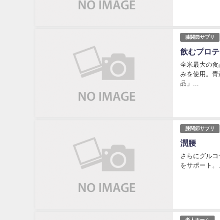
膝関節サプリ
飲むプロテ
全米最大の食
みを使用。青
品」...
膝関節サプリ
潤腰
さらにグルコ
をサポート。..
老人ホーム