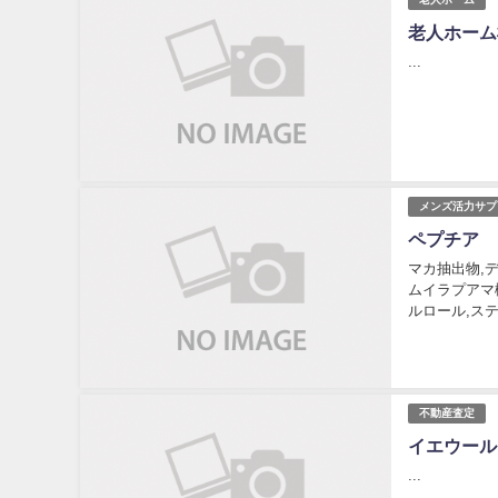
老人ホーム検
...
メンズ活力サプ
ペプチア
マカ抽出物,
ムイラプアマ
ルロール,ステ
不動産査定
イエウール
...