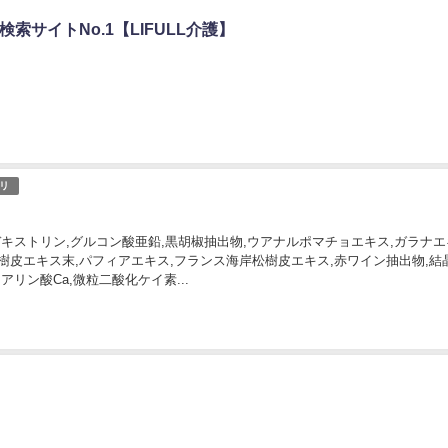
索サイトNo.1【LIFULL介護】
リ
デキストリン,グルコン酸亜鉛,黒胡椒抽出物,ウアナルポマチョエキス,ガラナエ
樹皮エキス末,パフィアエキス,フランス海岸松樹皮エキス,赤ワイン抽出物,結
アリン酸Ca,微粒二酸化ケイ素...