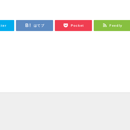
tter
はてブ
Pocket
Feedly