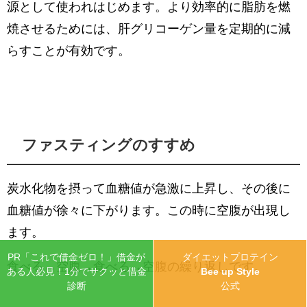
源として使われはじめます。より効率的に脂肪を燃
焼させるためには、肝グリコーゲン量を定期的に減
らすことが有効です。
ファスティングのすすめ
炭水化物を摂って血糖値が急激に上昇し、その後に
血糖値が徐々に下がります。この時に空腹が出現し
ます。
PR「これで借金ゼロ！」借金が
ダイエットプロテイン
食べる→空腹→食べる→空腹の繰り返しです。
ある人必見！1分でサクッと借金
Bee up Style
診断
公式