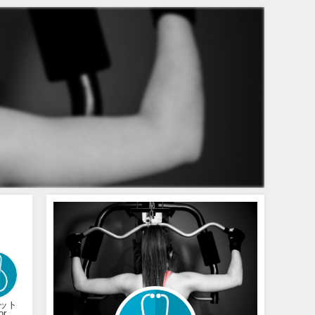
ット
or