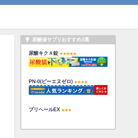
尿酸値サプリおすすめ3選
尿酸キクＡ錠
★★★★★
PN-0(ピーエヌゼロ)
★★★★
プリヘールEX
★★★