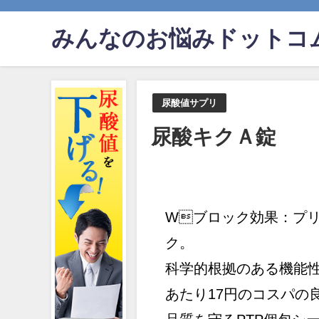
みんなのお悩みドットコ
尿酸値サプリ
尿酸キクＡ錠
Wブロック効果：プ
ク。
科学的根拠のある機能
あたり17円のコスパの