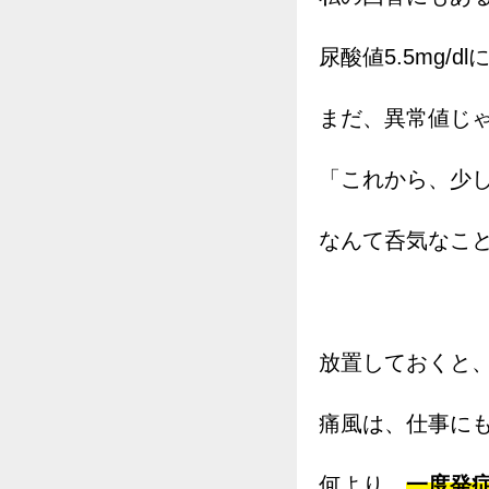
尿酸値5.5mg/
まだ、異常値じ
「これから、少
なんて呑気なこ
放置しておくと
痛風は、仕事に
何より、
一度発