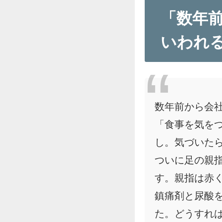
「数年
いわれ
数年前から会
「食事を気を
し。気づいた
ついに足の親
す。親指は赤
鎮痛剤と尿酸
た。どうすれ