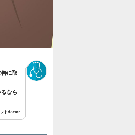
改善に取
いるなら
トdoctor