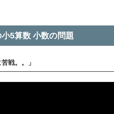
の小5算数 小数の問題
に苦戦。。」