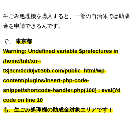
生ごみ処理機を購入すると、一部の自治体では助成
金を申請できるんです。
で、
東京都
Warning
: Undefined variable $prefectures in
/home/tnh/xn--
t8j3cm0ed0jv030b.com/public_html/wp-
content/plugins/insert-php-code-
snippet/shortcode-handler.php(100) : eval()'d
code
on line
10
も、生ごみ処理機の助成金対象エリアです！