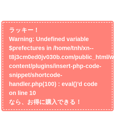
ラッキー！
Warning
: Undefined variable
$prefectures in
/home/tnh/xn--
t8j3cm0ed0jv030b.com/public_html/w
content/plugins/insert-php-code-
snippet/shortcode-
handler.php(100) : eval()'d code
on line
10
なら、お得に購入できる！