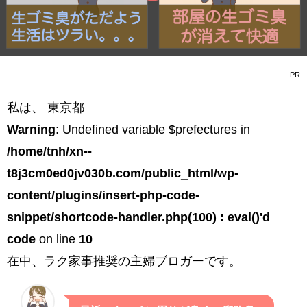
PR
私は、 東京都
Warning
: Undefined variable $prefectures in
/home/tnh/xn--
t8j3cm0ed0jv030b.com/public_html/wp-
content/plugins/insert-php-code-
snippet/shortcode-handler.php(100) : eval()'d
code
on line
10
在中、ラク家事推奨の主婦ブロガーです。