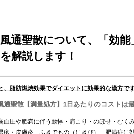
防風通聖散について、「効能
」を解説します！
と、脂肪燃焼効果でダイエットに効果的な漢方で
風通聖散【満量処方】1日あたりのコストは
高血圧や肥満に伴う動悸・肩こり・のぼせ・むく
湿疹・皮膚炎、ふきでもの（にきび）、肥満症に