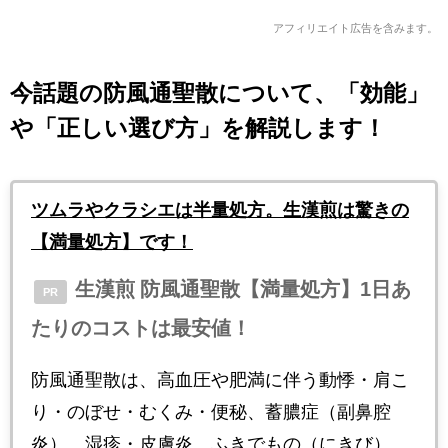
アフィリエイト広告を含みます。
今話題の防風通聖散について、「効能」
や「正しい選び方」を解説します！
ツムラやクラシエは半量処方。生漢煎は驚きの
【満量処方】です！
生漢煎 防風通聖散【満量処方】1日あ
PR
たりのコストは最安値！
防風通聖散は、高血圧や肥満に伴う動悸・肩こ
り・のぼせ・むくみ・便秘、蓄膿症（副鼻腔
炎）、湿疹・皮膚炎、ふきでもの（にきび）、