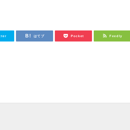
。
tter
はてブ
Pocket
Feedly