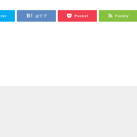
tter
はてブ
Pocket
Feedly