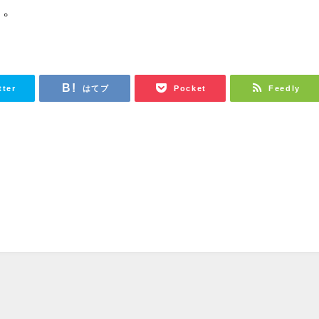
う。
tter
はてブ
Pocket
Feedly