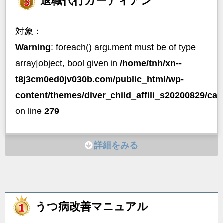
退職代行ガーディアン
対象：
Warning
: foreach() argument must be of type
array|object, bool given in
/home/tnh/xn--
t8j3cm0ed0jv030b.com/public_html/wp-
content/themes/diver_child_affili_s20200829/ca
on line
279
詳細をみる
うつ病改善マニュアル