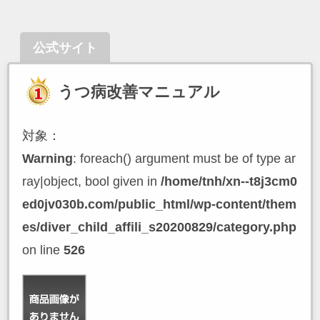
公式サイト
うつ病改善マニュアル
対象：
Warning
: foreach() argument must be of type ar
ray|object, bool given in
/home/tnh/xn--t8j3cm0
ed0jv030b.com/public_html/wp-content/them
es/diver_child_affili_s20200829/category.php
on line
526