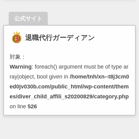
公式サイト
退職代行ガーディアン
対象：
Warning
: foreach() argument must be of type ar
ray|object, bool given in
/home/tnh/xn--t8j3cm0
ed0jv030b.com/public_html/wp-content/them
es/diver_child_affili_s20200829/category.php
on line
526