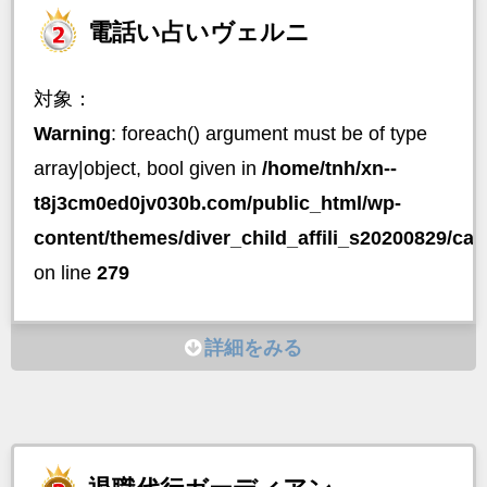
電話い占いヴェルニ
対象：
Warning
: foreach() argument must be of type
array|object, bool given in
/home/tnh/xn--
t8j3cm0ed0jv030b.com/public_html/wp-
content/themes/diver_child_affili_s20200829/ca
on line
279
詳細をみる