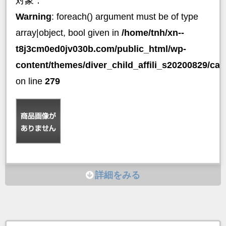
対象：
Warning
: foreach() argument must be of type
array|object, bool given in
/home/tnh/xn--
t8j3cm0ed0jv030b.com/public_html/wp-
content/themes/diver_child_affili_s20200829/ca
on line
279
詳細をみる