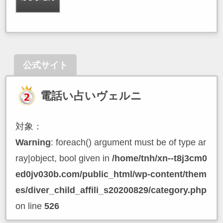
公式サイト
電話い占いヴェルニ
対象：
Warning
: foreach() argument must be of type ar
ray|object, bool given in
/home/tnh/xn--t8j3cm0
ed0jv030b.com/public_html/wp-content/them
es/diver_child_affili_s20200829/category.php
on line
526