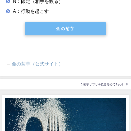
N：限定（相手を絞る）
A：行動を起こす
金の菊芋
→
金の菊芋（公式サイト）
6.菊芋サプリを飲み始めて3ヶ月